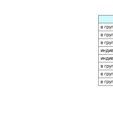
в гру
в гру
в груп
индив
индив
в гру
в груп
в груп